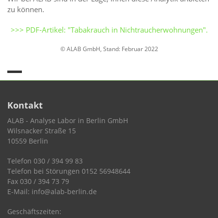
zu können.
>>> PDF-Artikel: "Tabakrauch in Nichtraucherwohnungen".
© ALAB GmbH, Stand: Februar 2022
Kontakt
ALAB - Analyse Labor in Berlin GmbH
Wilsnacker Straße 15
10559 Berlin
Telefon 030 / 394 99 83
Telefon bei Störungen 0152 56948644
Fax 030 / 394 73 79
E-Mail: info@alab-berlin.de
Geschäftszeiten: