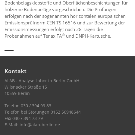
Bodenbelagsklebstoffe und Oberflächenbeschichtungen für
hölzerne Bodenbeläge vorgeschrieben. Die Prüfungen
erfolgen nach der sogenannten horizontalen europäischen
Emissionsprüfnorm CEN TS 16516 und zur Bewertung der
Emissionsmessungen erfolgt nach 28 Tagen die
®
Probenahmen auf Tenax TA
und DNPH-Kartusche.
Kontakt
ALAB - Analyse Labor in Berlin GmbH
Wilsnacker Straße 15
10559 Berlin
Telefon 030 / 394 99 83
Telefon bei Störungen 0152 56948644
Fax 030 / 394 73 79
E-Mail: info@alab-berlin.de