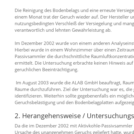
Die Reinigung des Bodenbelags und eine erneute Versiegel
einem Monat trat der Geruch wieder auf. Der Hersteller
nutzungsbedingten Verschleiß der Versiegelung und mang
verantwortlich und lehnten Gewährleistung ab.
Im Dezember 2002 wurde von einem anderen Analyseinsti
Hierbei wurde in einem Wohnzimmer über einen Zeitraum
Passivsammler die durchschnittliche Raumluftkonzentrati
ermittelt. Die Untersuchung erbrachte keinen Hinweis 
geruchlichen Beeinträchtigung.
Im August 2003 wurde die ALAB GmbH beauftragt, Rauml
Räume durchzuführen. Ziel der Untersuchung war es, die 
identifizieren. Weiterhin sollte gegebenenfalls ein mög
Geruchsbelästigung und den Bodenbelagplatten aufgezeig
2. Herangehensweise / Untersuchung
Da die im Dezember 2002 mit Aktivkohle-Passivsammler d
Ursache des unangenehmen Geruchs geliefert hatte, wur