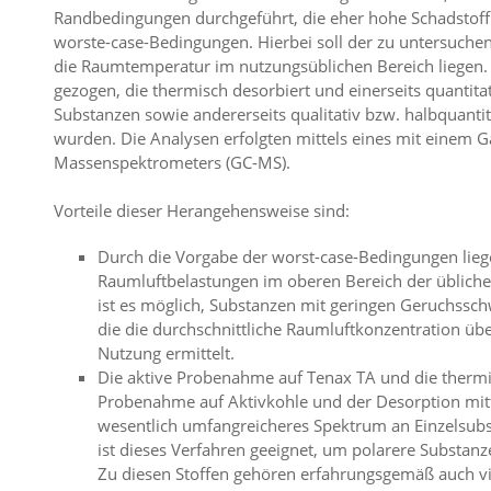
Randbedingungen durchgeführt, die eher hohe Schadstoff
worste-case-Bedingungen. Hierbei soll der zu untersuch
die Raumtemperatur im nutzungsüblichen Bereich liegen
gezogen, die thermisch desorbiert und einerseits quantitati
Substanzen sowie andererseits qualitativ bzw. halbquanti
wurden. Die Analysen erfolgten mittels eines mit einem
Massenspektrometers (GC-MS).
Vorteile dieser Herangehensweise sind:
Durch die Vorgabe der worst-case-Bedingungen lie
Raumluftbelastungen im oberen Bereich der übliche
ist es möglich, Substanzen mit geringen Geruchsschw
die die durchschnittliche Raumluftkonzentration üb
Nutzung ermittelt.
Die aktive Probenahme auf Tenax TA und die thermi
Probenahme auf Aktivkohle und der Desorption mitte
wesentlich umfangreicheres Spektrum an Einzelsub
ist dieses Verfahren geeignet, um polarere Substanz
Zu diesen Stoffen gehören erfahrungsgemäß auch vie