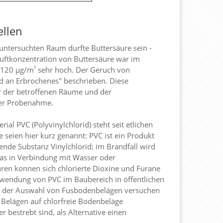
ellen
ntersuchten Raum durfte Buttersäure sein -
uftkonzentration von Buttersäure war im
³
 120 µg/m
sehr hoch. Der Geruch von
d an Erbrochenes" beschrieben. Diese
r der betroffenen Räume und der
er Probenahme.
al PVC (Polyvinylchlorid) steht seit etlichen
e seien hier kurz genannt: PVC ist ein Produkt
ende Substanz Vinylchlorid; im Brandfall wird
das in Verbindung mit Wasser oder
uren konnen sich chlorierte Dioxine und Furane
rwendung von PVC im Baubereich in öffentlichen
ei der Auswahl von Fusbodenbelägen versuchen
 Belägen auf chlorfreie Bodenbeläge
r bestrebt sind, als Alternative einen