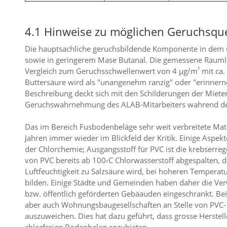
4.1 Hinweise zu möglichen Geruchsqu
Die hauptsachliche geruchsbildende Komponente in dem u
sowie in geringerem Mase Butanal. Die gemessene Rauml
³
Vergleich zum Geruchsschwellenwert von 4 µg/m
mit ca.
Buttersäure wird als "unangenehm ranzig" oder "erinnern
Beschreibung deckt sich mit den Schilderungen der Miete
Geruchswahrnehmung des ALAB-Mitarbeiters wahrend d
Das im Bereich Fusbodenbeläge sehr weit verbreitete Materi
Jahren immer wieder im Blickfeld der Kritik. Einige Aspekt
der Chlorchemie; Ausgangsstoff für PVC ist die krebserreg
von PVC bereits ab 100‹C Chlorwasserstoff abgespalten, 
Luftfeuchtigkeit zu Salzsäure wird, bei hoheren Temperat
bilden. Einige Städte und Gemeinden haben daher die Ve
bzw. öffentlich geförderten Gebäauden eingeschrankt. B
aber auch Wohnungsbaugesellschaften an Stelle von PVC-
auszuweichen. Dies hat dazu geführt, dass grosse Herstelle