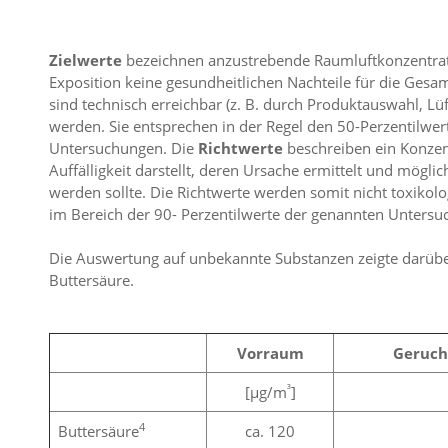
Zielwerte
bezeichnen anzustrebende Raumluftkonzentratio
Exposition keine gesundheitlichen Nachteile für die Gesam
sind technisch erreichbar (z. B. durch Produktauswahl, Lüf
werden. Sie entsprechen in der Regel den 50-Perzentilwe
Untersuchungen. Die
Richtwerte
beschreiben ein Konzen
Auffälligkeit darstellt, deren Ursache ermittelt und mögl
werden sollte. Die Richtwerte werden somit nicht toxikolo
im Bereich der 90- Perzentilwerte der genannten Untersu
Die Auswertung auf unbekannte Substanzen zeigte darübe
Buttersäure.
Vorraum
Geruch
³
[µg/m
]
4
Buttersäure
ca. 120