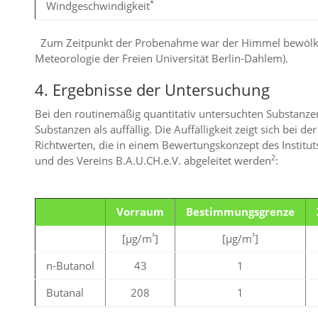
*
Windgeschwindigkeit
Zum Zeitpunkt der Probenahme war der Himmel bewölkt
Meteorologie der Freien Universität Berlin-Dahlem).
4. Ergebnisse der Untersuchung
Bei den routinemäßig quantitativ untersuchten Substanze
Substanzen als auffällig. Die Auffälligkeit zeigt sich bei 
Richtwerten, die in einem Bewertungskonzept des Institu
2
und des Vereins B.A.U.CH.e.V. abgeleitet werden
:
Vorraum
Bestimmungsgrenze
³
³
[µg/m
]
[µg/m
]
n-Butanol
43
1
Butanal
208
1