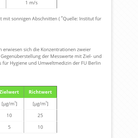
1 m/s
*
 mit sonnigen Abschnitten (
Quelle: Institut für
n erwiesen sich die Konzentrationen zweier
der Gegenüberstellung der Messwerte mit Ziel- und
ts für Hygiene und Umweltmedizin der FU Berlin
Zielwert
Richtwert
³
³
[µg/m
]
[µg/m
]
10
25
5
10