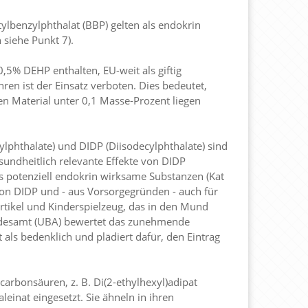
ylbenzylphthalat (BBP) gelten als endokrin
 siehe Punkt 7).
,5% DEHP enthalten, EU-weit als giftig
ren ist der Einsatz verboten. Dies bedeutet,
n Material unter 0,1 Masse-Prozent liegen
lphthalate) und DIDP (Diisodecylphthalate) sind
esundheitlich relevante Effekte von DIDP
s potenziell endokrin wirksame Substanzen (Kat
von DIDP und - aus Vorsorgegründen - auch für
rtikel und Kinderspielzeug, das in den Mund
desamt (UBA) bewertet das zunehmende
ls bedenklich und plädiert dafür, den Eintrag
arbonsäuren, z. B. Di(2-ethylhexyl)adipat
inat eingesetzt. Sie ähneln in ihren