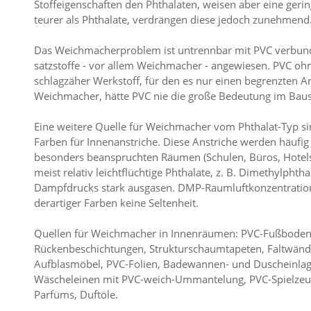
Stoffeigenschaften den Phthalaten, weisen aber eine geringe
teurer als Phthalate, verdrängen diese jedoch zunehmend
Das Weichmacherproblem ist untrennbar mit PVC verbunden
satzstoffe - vor allem Weichmacher - angewiesen. PVC ohn
schlagzäher Werkstoff, für den es nur einen begrenzten 
Weichmacher, hätte PVC nie die große Bedeutung im Bause
Eine weitere Quelle für Weichmacher vom Phthalat-Typ si
Farben für Innenanstriche. Diese Anstriche werden häufig
besonders beanspruchten Räumen (Schulen, Büros, Hotels
meist relativ leichtflüchtige Phthalate, z. B. Dimethylpht
Dampfdrucks stark ausgasen. DMP-Raumluftkonzentratio
derartiger Farben keine Seltenheit.
Quellen für Weichmacher in Innenräumen: PVC-Fußbodenb
Rückenbeschichtungen, Strukturschaumtapeten, Faltwände,
Aufblasmöbel, PVC-Folien, Badewannen- und Duscheinlag
Wäscheleinen mit PVC-weich-Ummantelung, PVC-Spielzeug
Parfüms, Duftöle.