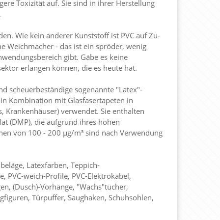
re Toxizität auf. Sie sind in ihrer Herstellung
.
. Wie kein anderer Kunststoff ist PVC auf Zu-
e Weichmacher - das ist ein spröder, wenig
Anwendungsbereich gibt. Gäbe es keine
ktor erlangen können, die es heute hat.
nd scheuerbeständige sogenannte "Latex"-
 in Kombination mit Glasfasertapeten in
, Krankenhäuser) verwendet. Sie enthalten
halat (DMP), die aufgrund ihres hohen
nen von 100 - 200 µg/m³ sind nach Verwendung
eläge, Latexfarben, Teppich-
 PVC-weich-Profile, PVC-Elektrokabel,
en, (Dusch)-Vorhänge, "Wachs"tücher,
figuren, Türpuffer, Saughaken, Schuhsohlen,