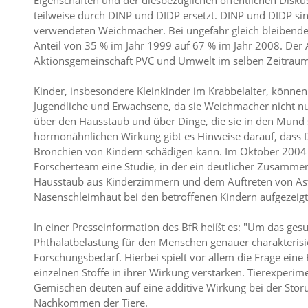
Eigenschaften und der diesbezüglichen öffentlichen Dis
teilweise durch DINP und DIDP ersetzt. DINP und DIDP s
verwendeten Weichmacher. Bei ungefähr gleich bleibend
Anteil von 35 % im Jahr 1999 auf 67 % im Jahr 2008. Der 
Aktionsgemeinschaft PVC und Umwelt im selben Zeitraum
Kinder, insbesondere Kleinkinder im Krabbelalter, können 
Jugendliche und Erwachsene, da sie Weichmacher nicht n
über den Hausstaub und über Dinge, die sie in den Mund
hormonähnlichen Wirkung gibt es Hinweise darauf, dass 
Bronchien von Kindern schädigen kann. Im Oktober 2004 
Forscherteam eine Studie, in der ein deutlicher Zusamm
Hausstaub aus Kinderzimmern und dem Auftreten von As
Nasenschleimhaut bei den betroffenen Kindern aufgezeigt
In einer Presseinformation des BfR heißt es: "Um das ges
Phthalatbelastung für den Menschen genauer charakterisi
Forschungsbedarf. Hierbei spielt vor allem die Frage eine 
einzelnen Stoffe in ihrer Wirkung verstärken. Tierexperim
Gemischen deuten auf eine additive Wirkung bei der Stör
Nachkommen der Tiere.