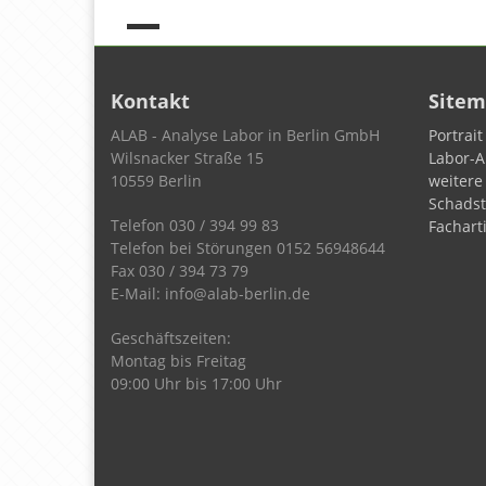
Kontakt
Site
ALAB - Analyse Labor in Berlin GmbH
Portrait
Wilsnacker Straße 15
Labor-A
10559 Berlin
weitere
Schadst
Telefon 030 / 394 99 83
Facharti
Telefon bei Störungen 0152 56948644
Fax 030 / 394 73 79
E-Mail: info@alab-berlin.de
Geschäftszeiten:
Montag bis Freitag
09:00 Uhr bis 17:00 Uhr