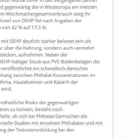
kussion wurde DEHP in den vergangenen Jahren
ind gegenwärtig die in Westeuropa am meisten
em Weichmachergesamtverbrauch stieg ihr
Anteil von DEHP fiel nach Angaben der
 von 42 % auf 17,5 %.
mit DEHP deutlich stärker belastet sein als
ur über die Nahrung, sondern auch vermehrt
 stecken, aufnehmen. Neben der
DEHP-haltiger Staub aus PVC-Bodenbelägen die
veröffentlichte ein schwedisch-dänisches
enhang zwischen Phthalat-Konzentrationen im
thma, Hautekzemen und Katarrh der
 wird.
undheitliche Risiko der gegenwärtigen
eren zu können, besteht noch
Rolle, ob sich bei Phthalat-Gemischen die
entelle Studien mit einzelnen Phthalaten und mit
ung der Testosteronbildung bei den