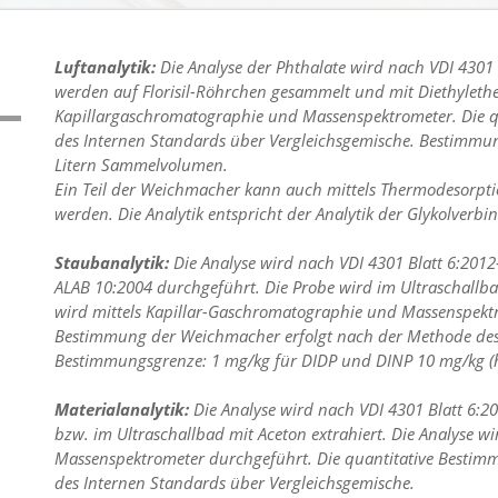
Luftanalytik:
Die Analyse der Phthalate wird nach VDI 4301
werden auf Florisil-Röhrchen gesammelt und mit Diethylether 
Kapillargaschromatographie und Massenspektrometer. Die q
des Internen Standards über Vergleichsgemische. Bestimmun
Litern Sammelvolumen.
Ein Teil der Weichmacher kann auch mittels Thermodesorpti
werden. Die Analytik entspricht der Analytik der Glykolverb
Staubanalytik:
Die Analyse wird nach VDI 4301 Blatt 6:201
ALAB 10:2004 durchgeführt. Die Probe wird im Ultraschallba
wird mittels Kapillar-Gaschromatographie und Massenspektr
Bestimmung der Weichmacher erfolgt nach der Methode des 
Bestimmungsgrenze: 1 mg/kg für DIDP und DINP 10 mg/kg (h
Materialanalytik:
Die Analyse wird nach VDI 4301 Blatt 6:2
bzw. im Ultraschallbad mit Aceton extrahiert. Die Analyse w
Massenspektrometer durchgeführt. Die quantitative Besti
des Internen Standards über Vergleichsgemische.