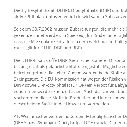
Diethylhexylphthalat (DEHP), Dibutylpthalat (DBP) und But
aktive Phthalate (Infos zu endokrin wirksamen Substanzen
Seit dem 30.7.2002 müssen Zubereitungen, die mehr als 0
gekennzeichnet werden. In Spielzeug für Kinder unter 3 Jah
dass die Massenkonzentration in dem weichmacherhaltige
muss (gilt für DEHP, DBP und BBP).
Die DEHP-Ersatzstoffe DINP (Gemische isomerer Diisonony
bislang nicht als gefährliche Stoffe eingestuft. Mögliche g
betreffen primär die Leber. Zudem werden beide Stoffe al
2) eingestuft. Die EU-Kommission hat wegen der Risiken 
DINP sowie Di-n-octylphtalat (DNOP) ein Verbot für Babya
genommen werden kann, erlassen. Auch das Umweltbun
Vorkommen dieser Stoffe in Produkten und in der Umwelt a
dieser beiden Stoffe in die Umwelt zu vermeiden.
Als Weichmacher werden außerdem Ester aliphatischer Dic
(DEHA bzw. Synonym Dioctyladipat DOA) sowie Dibutylmale